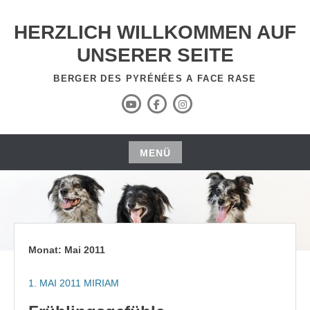
Zum
Inhalt
HERZLICH WILLKOMMEN AUF
springen
UNSERER SEITE
BERGER DES PYRÉNÉES A FACE RASE
YouTube
Facebook
Instagram
Kanal
MENÜ
Zum
Inhalt
springen
Monat:
Mai 2011
1. MAI 2011
MIRIAM