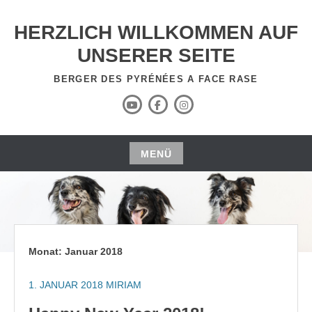
Zum
Inhalt
HERZLICH WILLKOMMEN AUF
springen
UNSERER SEITE
BERGER DES PYRÉNÉES A FACE RASE
YouTube
Facebook
Instagram
Kanal
MENÜ
Zum
Inhalt
springen
Monat:
Januar 2018
1. JANUAR 2018
MIRIAM