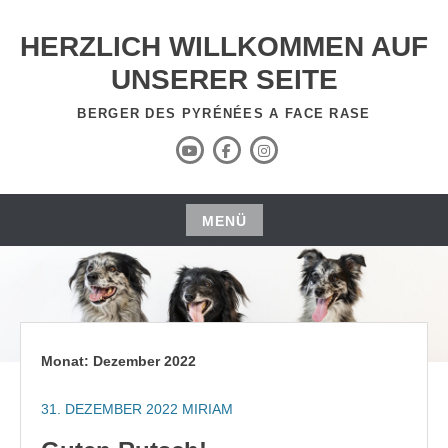
Zum
Inhalt
HERZLICH WILLKOMMEN AUF
springen
UNSERER SEITE
BERGER DES PYRÉNÉES A FACE RASE
YouTube
Facebook
Instagram
Kanal
MENÜ
Zum
Inhalt
springen
Monat:
Dezember 2022
31. DEZEMBER 2022
MIRIAM