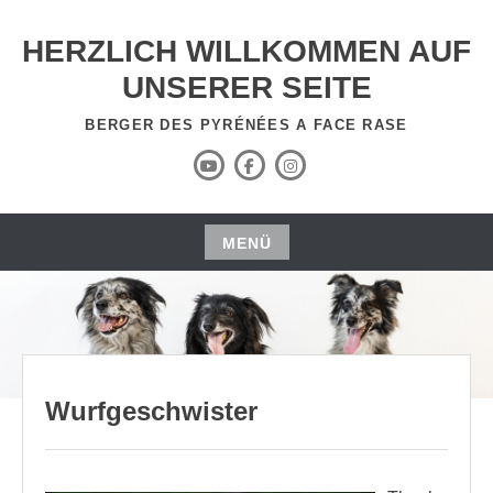
Zum
Inhalt
HERZLICH WILLKOMMEN AUF
springen
UNSERER SEITE
BERGER DES PYRÉNÉES A FACE RASE
YouTube
Facebook
Instagram
Kanal
MENÜ
Zum
Inhalt
springen
Wurfgeschwister